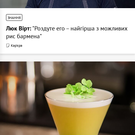
ЗНАННЯ
Люк Вірт:
"Роздуте его – найгірша з можливих
рис бармена"
Кар'єра