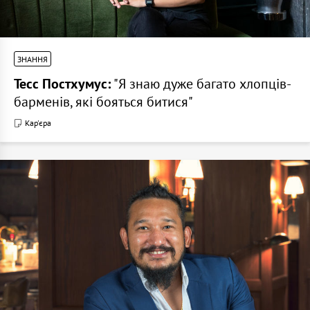
ЗНАННЯ
Тесс Постхумус:
"Я знаю дуже багато хлопців-
барменів, які бояться битися"
Кар'єра