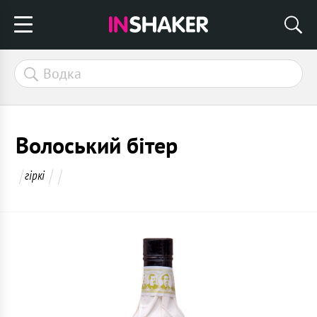
Волоський бітер
гіркі