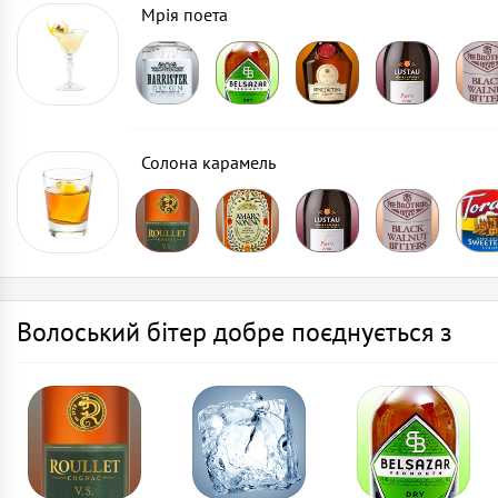
Мрія поета
Солона карамель
Волоський бітер добре поєднується з