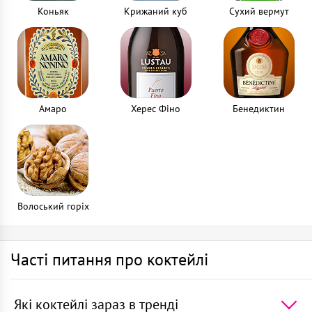
Коньяк
Крижаний куб
Сухий вермут
Амаро
Херес Фіно
Бенедиктин
Волоський горіх
Часті питання про коктейлі
Які коктейлі зараз в тренді