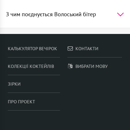
5 найпопулярніших коктейлів в світі -
Мартіні з
тоніком
,
Мохіто
,
Негроні
,
Джин тонік
,
Текіла
З чим поєднується Волоський бітер
санрайз
У коктейлях, Волоський бітер добре поєднується з -
Коньяк
,
Сухий вермут
,
Амаро
,
Бенедиктин
,
Херес
Фіно
КАЛЬКУЛЯТОР ВЕЧІРОК
КОНТАКТИ
КОЛЕКЦІЇ КОКТЕЙЛІВ
ВИБРАТИ МОВУ
ЗІРКИ
ПРО ПРОЕКТ