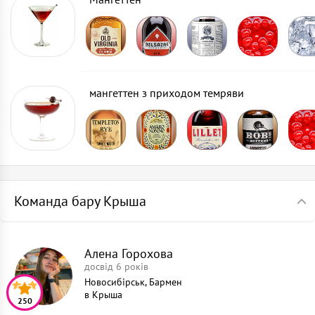
мангеттен з приходом темряви
Команда бару Крыша
Алена Горохова
досвід 6 років
Новосибірськ, Бармен
в
Крыша
250