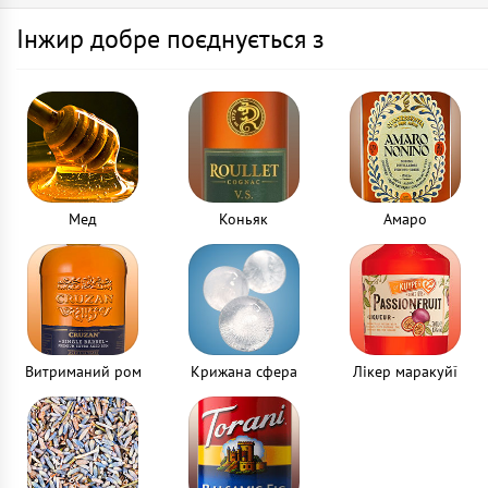
Інжир добре поєднується з
Мед
Коньяк
Амаро
Витриманий ром
Крижана сфера
Лікер маракуйї