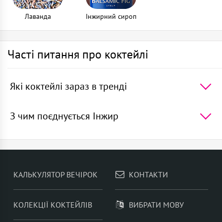
Лаванда
Iнжирний сироп
Часті питання про коктейлі
Які коктейлі зараз в тренді
5 найпопулярніших коктейлів в світі -
Мартіні з
тоніком
,
Мохіто
,
Негроні
,
Джин тонік
,
Текіла
З чим поєднується Інжир
санрайз
У коктейлях, Інжир добре поєднується з -
Коньяк
,
Витриманий ром
,
Амаро
,
Лікер
маракуйї
,
Iнжирний сироп
КАЛЬКУЛЯТОР ВЕЧІРОК
КОНТАКТИ
КОЛЕКЦІЇ КОКТЕЙЛІВ
ВИБРАТИ МОВУ