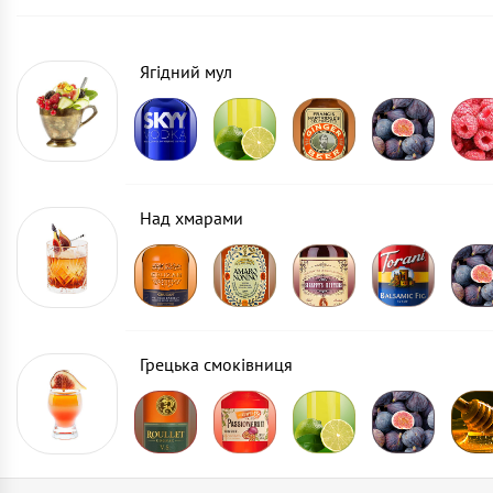
Ягідний мул
Над хмарами
Грецька смоківниця