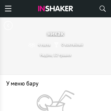
никак
0 коктейлей
4 гостя
Неділя, 12 травня
У меню бару